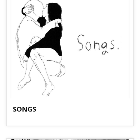
2015.03.25 Release! 4th Full Album
SONGS