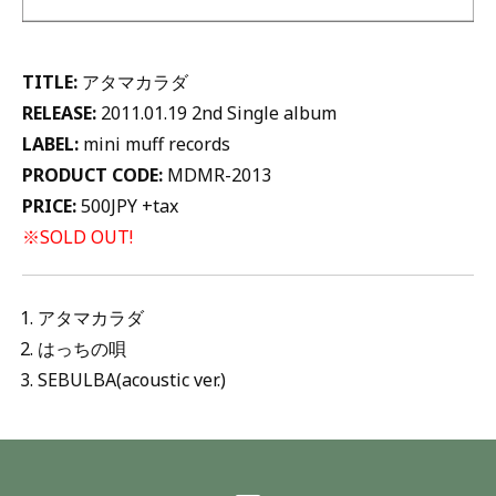
TITLE:
アタマカラダ
RELEASE:
2011.01.19 2nd Single album
LABEL:
mini muff records
PRODUCT CODE:
MDMR-2013
PRICE:
500JPY +tax
※SOLD OUT!
アタマカラダ
はっちの唄
SEBULBA(acoustic ver.)