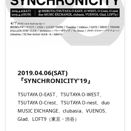
2019.04.06(SAT)
『SYNCHRONICITY’19』
TSUTAYA O-EAST、TSUTAYA O-WEST、
TSUTAYA O-Crest、TSUTAYA O-nest、duo
MUSIC EXCHANGE、clubasia、VUENOS、
Glad、LOFT9（東京・渋谷）