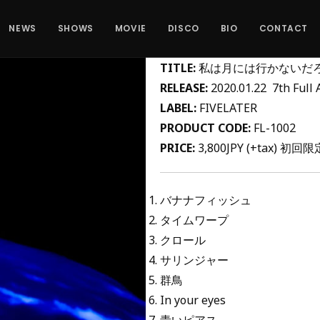
NEWS
SHOWS
MOVIE
DISCO
BIO
CONTACT
TITLE:
私は月には行かないだ
RELEASE:
2020.01.22 7th Full
LABEL:
FIVELATER
PRODUCT CODE:
FL-1002
PRICE:
3,800JPY (+tax) 
バナナフィッシュ
タイムワープ
クロール
サリンジャー
群鳥
In your eyes