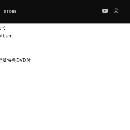
STORE
ろう
 Album
初回限定版特典DVD付