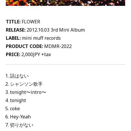
TITLE:
FLOWER
RELEASE:
2012.10.03 3rd Mini Album
LABEL:
mini muff records
PRODUCT CODE:
MDMR-2022
PRICE:
2,000JPY +tax
話はない
シャンソン歌手
tonight〜intro〜
tonight
coke
Hey-Yeah
切りがない