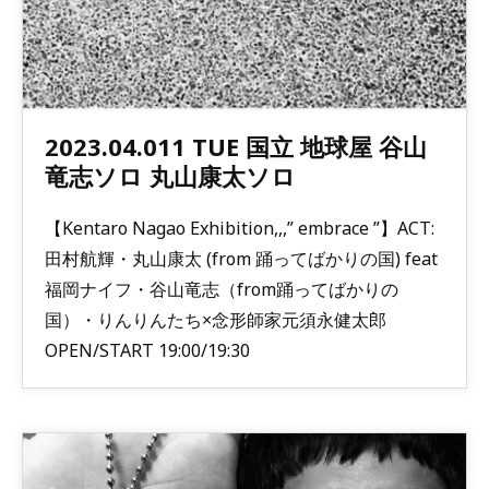
2023.04.011 TUE 国立 地球屋 谷山
竜志ソロ 丸山康太ソロ
【Kentaro Nagao Exhibition,,,” embrace ”】ACT:
田村航輝・丸山康太 (from 踊ってばかりの国) feat
福岡ナイフ・谷山竜志（from踊ってばかりの
国）・りんりんたち×念形師家元須永健太郎
OPEN/START 19:00/19:30