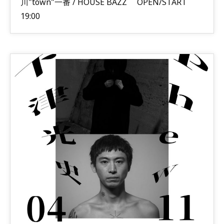
川"town"一番 / HOUSE BAZZ OPEN/START
19:00