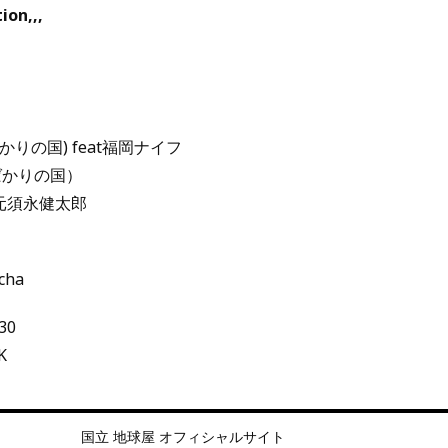
ion,,,
ばかりの国) feat福岡ナイフ
ばかりの国）
元須永健太郎
gcha
30
K
国立 地球屋 オフィシャルサイト