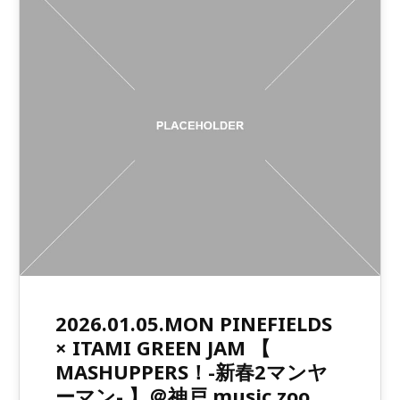
2026.01.05.MON PINEFIELDS
× ITAMI GREEN JAM 【
MASHUPPERS！-新春2マンヤ
ーマン- 】＠神戸 music zoo