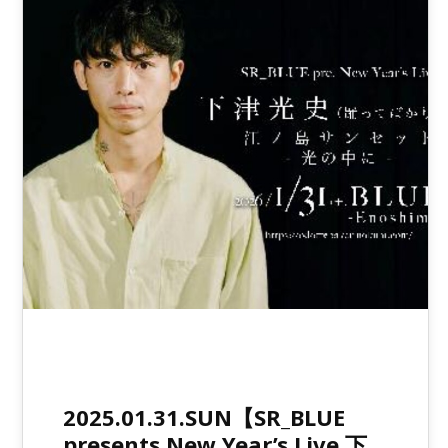
2025.01.31.SUN【SR_BLUE
presents New Year’s Live 下