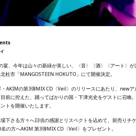
ents
ティ
の宴、今年は山々の新緑が美しい、〈音〉〈酒〉〈アート〉が
杜市「MANGOSTEEN HOKUTO」にて開催決定。
K主宰・AKIMの第3弾MIX CD〈Veil〉のリリースにあたり、ne
目前に控えた、踊ってばかりの国・下津光史をゲストに召喚。LI
ベントを開催いたします。
来場下さる方々へ日頃の感謝とリスペクトを込めて、前売りチ
の方へAKIM 第3弾MIX CD〈Veil〉をプレゼント。