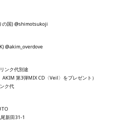
) @shimotsukoji
K) @akim_overdove
ドリンク代別途
AKIM 第3弾MIX CD〈Veil〉をプレゼント）
リンク代
UTO
新田31-1