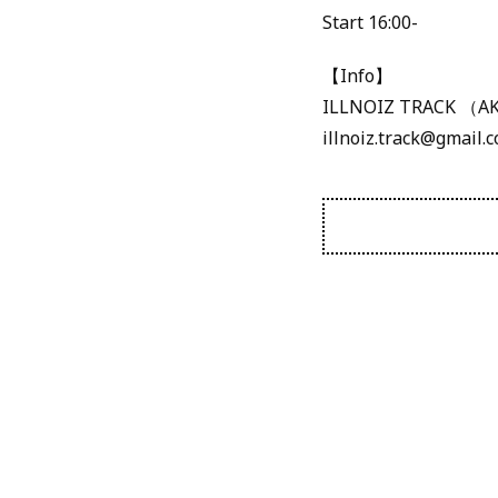
Start 16:00-
【Info】
ILLNOIZ TRACK （AK
illnoiz.track@gmail.