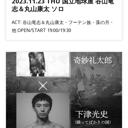
2023.11.23 THU 国立地球屋 谷山竜
志＆丸山康太 ソロ
ACT: 谷山竜志＆丸山康太・フーテン族・藻の月・
他 OPEN/START 19:00/19:30