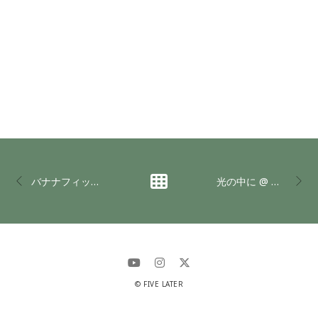
バナナフィッシュ
光の中に @ 大和言葉-肆-
© FIVE LATER