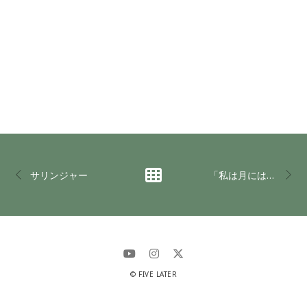
サリンジャー
「私は月には行かないだろう」 trailer
© FIVE LATER