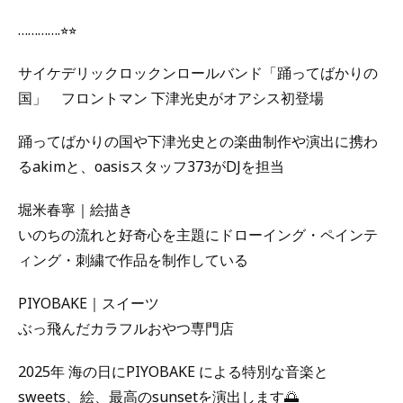
………….⭐︎⭐︎
サイケデリックロックンロールバンド「踊ってばかりの
国」 フロントマン 下津光史がオアシス初登場
踊ってばかりの国や下津光史との楽曲制作や演出に携わ
るakimと、oasisスタッフ373がDJを担当
堀米春寧｜絵描き
いのちの流れと好奇心を主題にドローイング・ペインテ
ィング・刺繍で作品を制作している
PIYOBAKE｜スイーツ
ぶっ飛んだカラフルおやつ専門店
2025年 海の日にPIYOBAKE による特別な音楽と
sweets、絵、最高のsunsetを演出します🌅