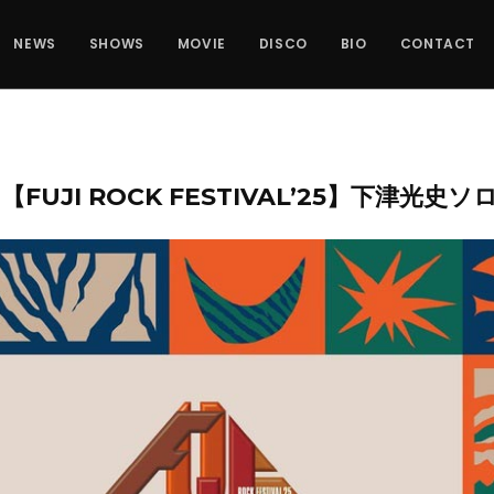
NEWS
SHOWS
MOVIE
DISCO
BIO
CONTACT
UN【FUJI ROCK FESTIVAL’25】下津光史ソ