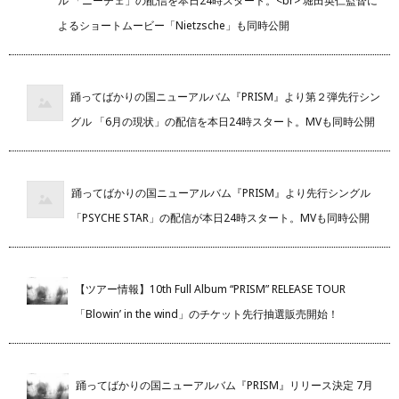
ル 「ニーチェ」の配信を本日24時スタート。<br> 堀田英仁監督に
よるショートムービー「Nietzsche」も同時公開
踊ってばかりの国ニューアルバム『PRISM』より第２弾先行シン
グル 「6月の現状」の配信を本日24時スタート。MVも同時公開
踊ってばかりの国ニューアルバム『PRISM』より先行シングル
「PSYCHE STAR」の配信が本日24時スタート。MVも同時公開
【ツアー情報】10th Full Album “PRISM” RELEASE TOUR
「Blowin’ in the wind」のチケット先行抽選販売開始！
踊ってばかりの国ニューアルバム『PRISM』リリース決定 7月