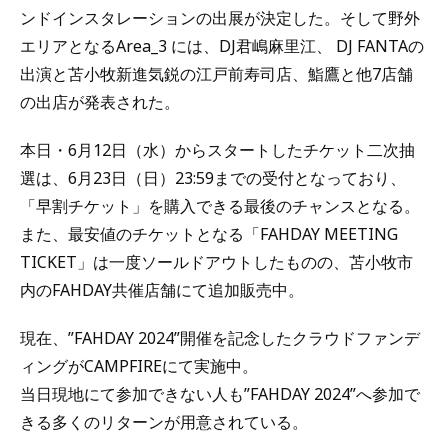
ンドインスタレーションの出展が決定した。そして野外
エリアとなるArea_3 には、DJ君嶋麻里江、 DJ FANTAの
出演と苫小牧新進気鋭の江戸前寿司店、鮨鷹と他7店舗
の出店が発表された。
本日・6月12日（水）からスタートしたチケット二次抽
選は、6月23日（日）23:59までの受付となっており、
「早割チケット」を購入できる最後のチャンスとなる。
また、最安値のチケットとなる「FAHDAY MEETING
TICKET」は一度ソールドアウトしたものの、苫小牧市
内のFAHDAY共催店舗にて追加販売中。
現在、”FAHDAY 2024”開催を記念したクラウドファンデ
ィングがCAMPFIREにて実施中。
当日現地にて参加できない人も”FAHDAY 2024”へ参加で
きる多くのリターンが用意されている。