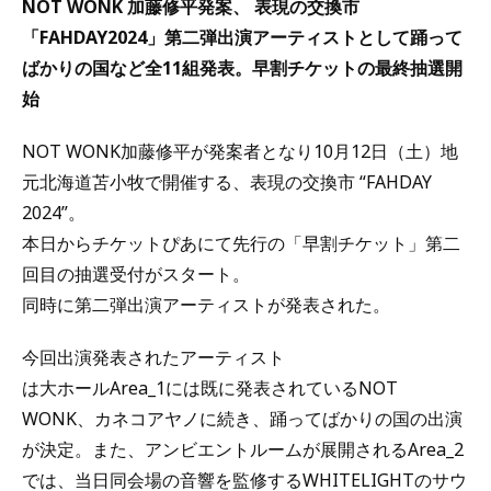
NOT WONK 加藤修平発案、 表現の交換市
「FAHDAY2024」第二弾出演アーティストとして踊って
ばかりの国など全11組発表。早割チケットの最終抽選開
始
NOT WONK加藤修平が発案者となり10月12日（土）地
元北海道苫小牧で開催する、表現の交換市 “FAHDAY
2024”。
本日からチケットぴあにて先行の「早割チケット」第二
回目の抽選受付がスタート。
同時に第二弾出演アーティストが発表された。
今回出演発表されたアーティスト
は大ホールArea_1には既に発表されているNOT
WONK、カネコアヤノに続き、踊ってばかりの国の出演
が決定。また、アンビエントルームが展開されるArea_2
では、当日同会場の音響を監修するWHITELIGHTのサウ