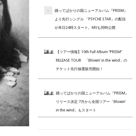
踊ってばかりの国ニューアルバム『PRISM』
より先行シングル 「PSYCHE STAR」の配信
が本日24時スタート。MVも同時公開
【ツアー情報】10th Full Album “PRISM”
RELEASE TOUR 「Blowin’ in the wind」の
チケット先行抽選販売開始！
踊ってばかりの国ニューアルバム『PRISM』
リリース決定 7月から全国ツアー「Blowin’
in the wind」もスタート