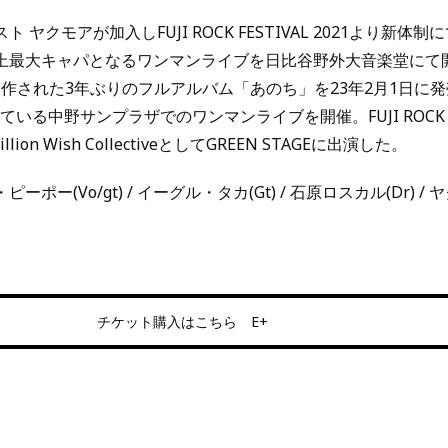
 ヤクモアが加入しFUJI ROCK FESTIVAL 2021より新体制
上最大キャパとなるワンマンライブを日比谷野外大音楽堂にて開催、
veと共に制作された3年ぶりのフルアルバム「あのち」を23年2月1日に
いる中野サンプラザでのワンマンライブを開催。FUJI ROCK FE
illion Wish CollectiveとしてGREEN STAGEに出演した。
ピーポー(Vo/gt) / イーグル・タカ(Gt) / 石原ロスカル(Dr) / ヤ
チケット購入はこちら E+