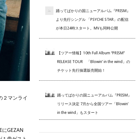
踊ってばかりの国ニューアルバム『PRISM』
より先行シングル 「PSYCHE STAR」の配信
が本日24時スタート。MVも同時公開
【ツアー情報】10th Full Album “PRISM”
RELEASE TOUR 「Blowin’ in the wind」の
チケット先行抽選販売開始！
踊ってばかりの国ニューアルバム『PRISM』
国との２マンライ
リリース決定 7月から全国ツアー「Blowin’
in the wind」もスタート
EにGEZAN
光史が１曲ゲスト