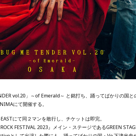
ENDER vol.20」～of Emerald～ と銘打ち、踊ってばかりの
 ANIMAにて開催する。
y O-EASTにて同２マンを敢行し、チケットは即完。
OCK FESTIVAL 2023』メイン・ステージであるGREEN STAG
sh Collectiveとして出演した際にも、踊ってばかりの国・Vo.下津