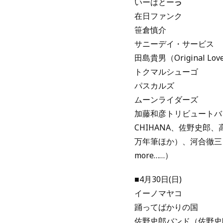
いーはとーゔ
在日ファンク
笹倉慎介
サニーデイ・サービス
田島貴男（Original Lov
トクマルシューゴ
パスカルズ
ムーンライダーズ
加藤和彦トリビュートバン
CHIHANA、佐野史郎、
万年筆ほか）、河合徹三（
more……）
■4月30日(日)
イーノマヤコ
踊ってばかりの国
佐野史郎バンド（佐野史