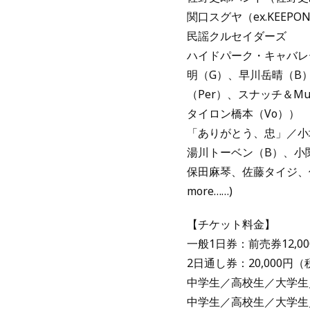
関口スグヤ（ex.KEEPO
民謡クルセイダーズ
ハイドパーク・キャバレー
明（G）、早川岳晴（B）
（Per）、スナッチ＆Mu
タイロン橋本（Vo））
「ありがとう、忠」／小坂
湯川トーベン（B）、小関純
保田麻琴、佐藤タイジ、
more……)
【チケット料金】
一般1日券：前売券12,0
2日通し券：20,000
中学生／高校生／大学生／
中学生／高校生／大学生／