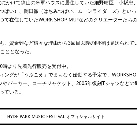
0年代にかけて狭山の米軍ハウスに居住していた細野晴臣、小坂忠
つぱい）、岡田徹（はちみつぱい、ムーンライダーズ）といっ
て在住していたWORK SHOP MU!!などのクリエーターたち
も、資金難など様々な理由から3回目以降の開催は見送られて
ることとなった。
 10時より先着先行販売を受付中。
ングが「うぶごえ」でまもなく始動する予定で、WORKSHOP M
ツやパーカー、コーチジャケット、2005年復刻Tシャツなどの
っている。
HYDE PARK MUSIC FESTIVAL オフィシャルサイト