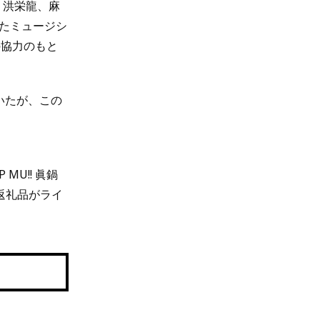
、洪栄龍、麻
たミュージシ
の協力のもと
いたが、この
U!! 眞鍋
返礼品がライ