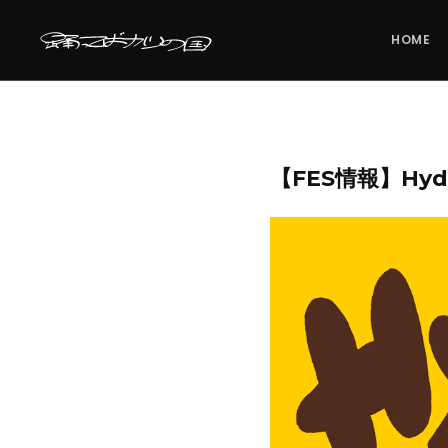
HOME
【FES情報】Hyde 