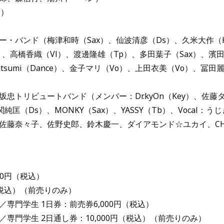
N）
・バンド（梅津和時（Sax）、仙波清彦（Ds）、久米大作（K
、高橋香織（Vl）、渡邊隆雄（Tp）、多田葉子（Sax）、濱
tsumi（Dance）、金子マリ（Vo）、上田衣美（Vo）、冨田
忠トリビュートバンド（メンバー：Dr.kyOn（Key）、佐藤
匡（Ds）、MONKY（Sax）、YASSY（Tb）、Vocal：う
佐藤奈々子、佐野史郎、鈴木慶一、ダイアモンド☆ユカイ、CHA
00円（税込）
円（税込）（前売りのみ）
専門学生 1日券：前売券6,000円（税込）
専門学生 2日通し券：10,000円（税込）（前売りのみ）