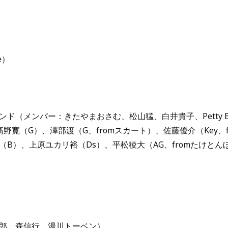
e）
ド（メンバー：きたやまおさむ、松山猛、白井貴子、Petty Bo
高野寛（G）、澤部渡（G、fromスカート）、佐藤優介（Key、
B）、上原ユカリ裕（Ds）、平松稜大（AG、fromたけとんぼ
郎、森信行、湯川トーベン）