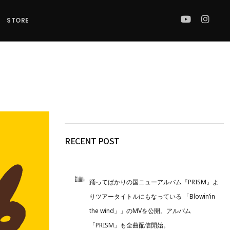
STORE
RECENT POST
踊ってばかりの国ニューアルバム『PRISM』よ
りツアータイトルにもなっている 「Blowin’in
the wind」」のMVを公開。アルバム
「PRISM」も全曲配信開始。