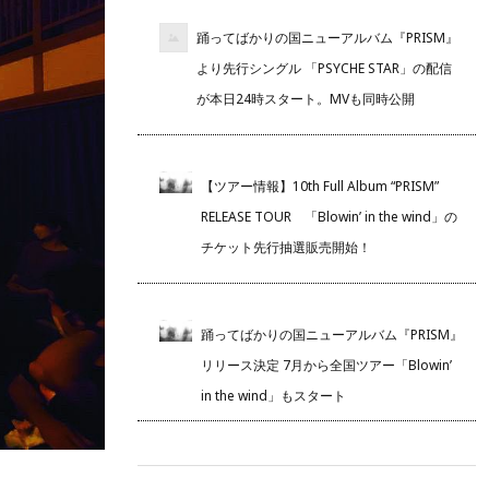
踊ってばかりの国ニューアルバム『PRISM』
より先行シングル 「PSYCHE STAR」の配信
が本日24時スタート。MVも同時公開
【ツアー情報】10th Full Album “PRISM”
RELEASE TOUR 「Blowin’ in the wind」の
チケット先行抽選販売開始！
踊ってばかりの国ニューアルバム『PRISM』
リリース決定 7月から全国ツアー「Blowin’
in the wind」もスタート