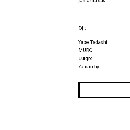
Jan urila sas
DJ：
Yabe Tadashi
MURO
Luigre
Yamarchy