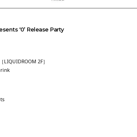
sents ‘0’ Release Party
er ［LIQUIDROOM 2F］
rink
ts