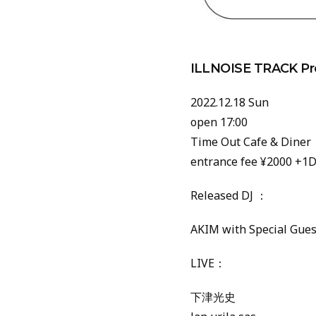
ILLNOISE TRACK Pre
2022.12.18 Sun
open 17:00
Time Out Cafe & Din
entrance fee ¥2000 +1D
Released DJ ：
AKIM with Special Gues
LIVE：
下津光史