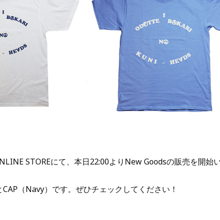
INE STOREにて、本日22:00よりNew Goodsの販売を開
s）とCAP（Navy）です。ぜひチェックしてください！