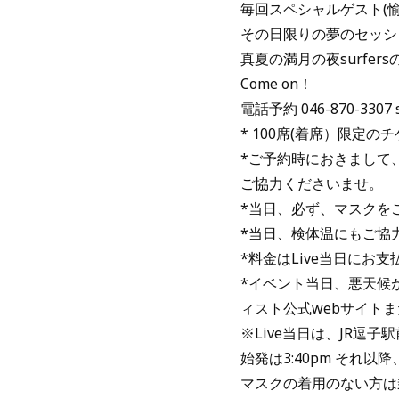
毎回スペシャルゲスト(
その日限りの夢のセッシ
真夏の満月の夜surfe
Come on！
電話予約 046-870-3307 s
* 100席(着席）限定
*ご予約時におきまして
ご協力くださいませ。
*当日、必ず、マスクを
*当日、検体温にもご協
*料金はLive当日にお
*イベント当日、悪天候が予
ィスト公式webサイトま
※Live当日は、JR逗
始発は3:40pm それ以
マスクの着用のない方は