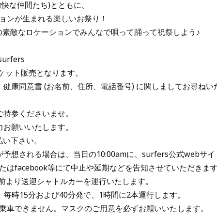
愉快な仲間たち)とともに、
ョンが生まれる楽しいお祭り！
rsの素敵なロケーションでみんなで唄って踊って祝祭しよう♪
urfers
のチケット販売となります。
、健康同意書 (お名前、住所、電話番号) に関しましてお尋ねい
ご持参くださいませ。
力お願いいたします。
支払い下さい。
想される場合は、当日の10:00amに、surfers公式webサイ
たはfacebook等にて中止や延期などを告知させていただきま
子駅前より送迎シャトルカーを運行いたします。
降、毎時15分および40分発で、1時間に2本運行します。
乗車できません。マスクのご用意を必ずお願いいたします。