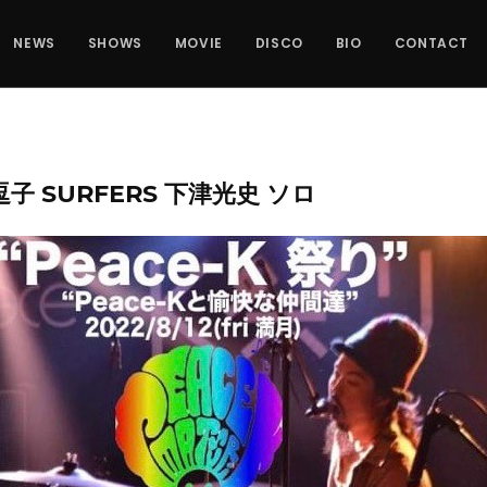
NEWS
SHOWS
MOVIE
DISCO
BIO
CONTACT
I) 逗子 SURFERS 下津光史 ソロ