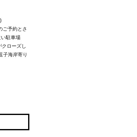
)
順のご予約とさ
近い駐車場
がクローズし
 逗子海岸寄り