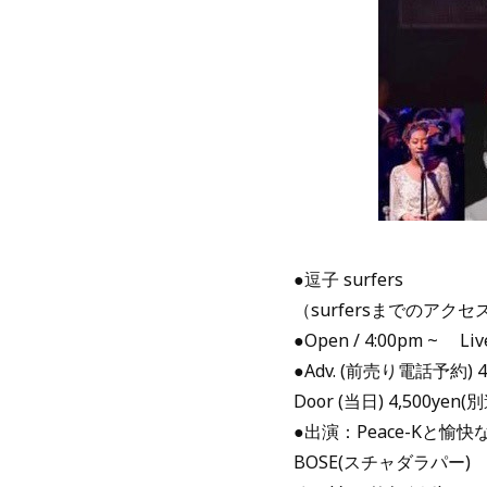
●逗子 surfers
（surfersまでのアクセス詳細 
●Open / 4:00pm ~ Live 
●Adv. (前売り電話予約) 
Door (当日) 4,500ye
●出演：Peace-Kと愉
BOSE(スチャダラパー)