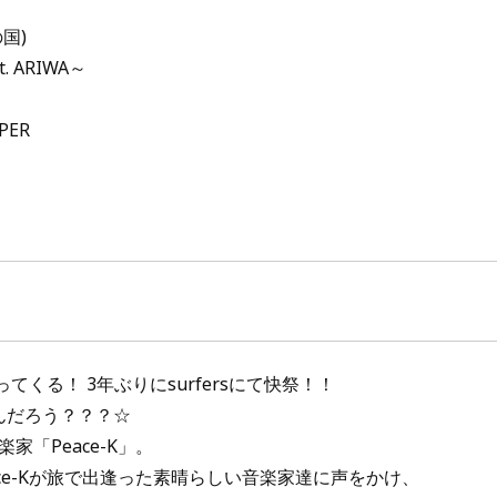
国)
t. ARIWA～
PER
ってくる！ 3年ぶりにsurfersにて快祭！！
てなんだろう？？？☆
家「Peace-K」。
ce-Kが旅で出逢った素晴らしい音楽家達に声をかけ、