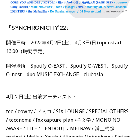
『SYNCHRONICITY’22』
開催日時：2022年4月2日(土)、4月3日(日) openstart
13:00（時間予定）
開催場所：Spotify O-EAST、Spotify O-WEST、Spotify
O-nest、duo MUSIC EXCHANGE、clubasia
4月２日(土) 出演アーティスト：
toe / downy / ドミコ / SIX LOUNGE / SPECIAL OTHERS
/ toconoma / fox capture plan /羊文学 / MONO NO
AWARE / LITE / TENDOUJI / MELRAW / 浦上想起
project / Mellow Youth / illiomote / Johnnivan / Sisters