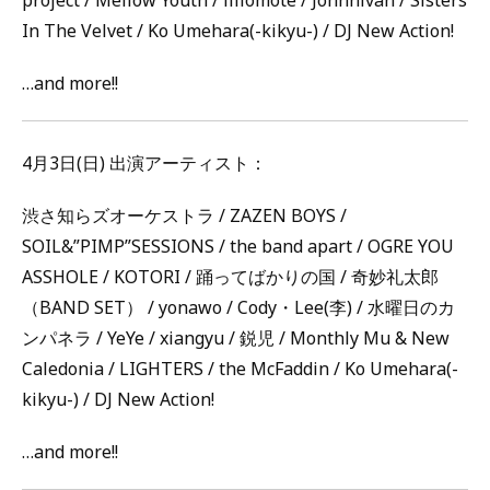
In The Velvet / Ko Umehara(-kikyu-) / DJ New Action!
…and more!!
4月3日(日) 出演アーティスト：
渋さ知らズオーケストラ / ZAZEN BOYS /
SOIL&”PIMP”SESSIONS / the band apart / OGRE YOU
ASSHOLE / KOTORI / 踊ってばかりの国 / 奇妙礼太郎
（BAND SET） / yonawo / Cody・Lee(李) / 水曜日のカ
ンパネラ / YeYe / xiangyu / 鋭児 / Monthly Mu & New
Caledonia / LIGHTERS / the McFaddin / Ko Umehara(-
kikyu-) / DJ New Action!
…and more!!