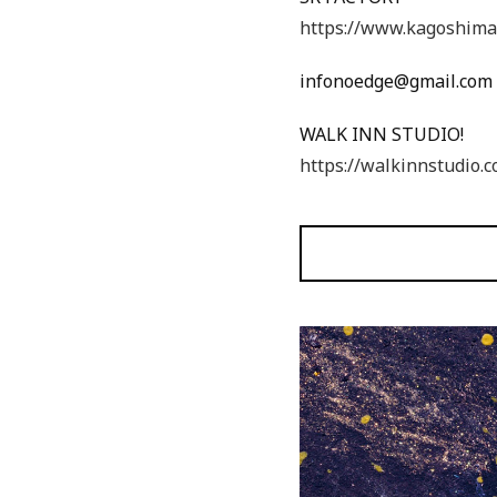
https://www.kagoshima-
infonoedge@gmail.com
WALK INN STUDIO!
https://walkinnstudio.