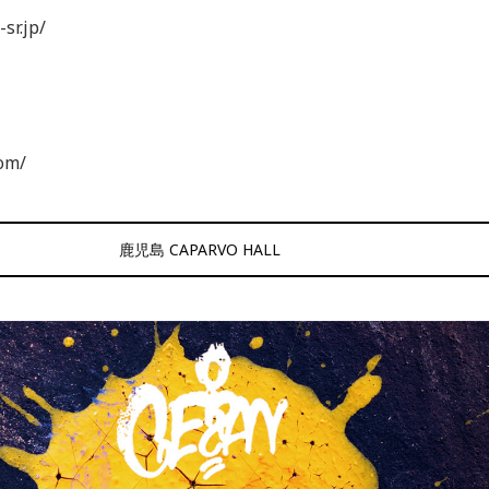
sr.jp/
com/
鹿児島 CAPARVO HALL