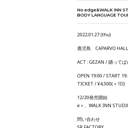
No edge&WALK INN ST
BODY LANGUAGE TOU
2022.01.27 (thu)
鹿児島 CAPARVO HAL
ACT : GEZAN / 踊って
OPEN 19:00 / START 19:
TICKET / ¥4,500(＋1D)
12/20発売開始
e＋、WALK INN STUDI
問い合わせ
SR FACTORY