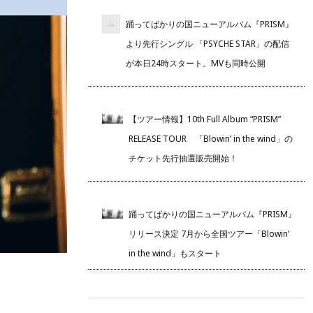
踊ってばかりの国ニューアルバム『PRISM』
より先行シングル 「PSYCHE STAR」の配信
が本日24時スタート。MVも同時公開
【ツアー情報】10th Full Album “PRISM”
RELEASE TOUR 「Blowin’ in the wind」の
チケット先行抽選販売開始！
踊ってばかりの国ニューアルバム『PRISM』
リリース決定 7月から全国ツアー「Blowin’
in the wind」もスタート