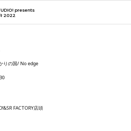
UDIO! presents
R 2022
L
ばかりの国/ No edge
30
O!&SR FACTORY店頭