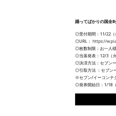
踊ってばかりの国全8
◎受付期間：11/22（金)
◎URL：
https://w.p
◎枚数制限：お一人様
◎当落発表：12/3（火
◎決済方法：セブン
◎引取方法 ：セブン
※セブン/イーコンテク
◎発券開始日：1/18（