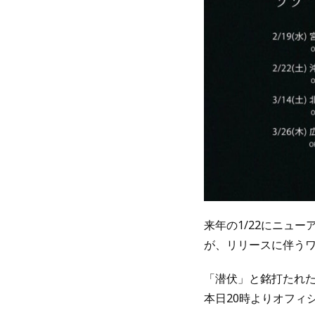
来年の1/22にニュ
が、リリースに伴う
「潜伏」と銘打たれたワ
本日20時よりオフィ